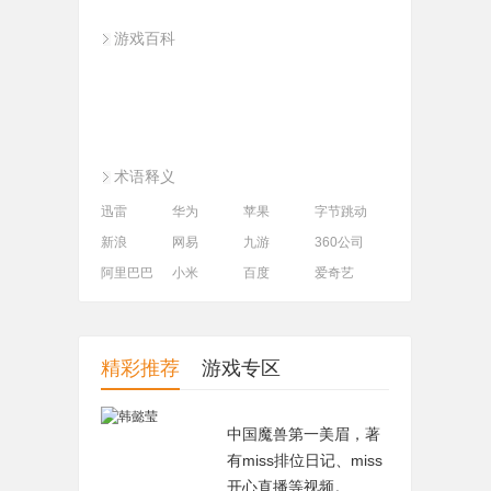
游戏百科
术语释义
迅雷
华为
苹果
字节跳动
新浪
网易
九游
360公司
阿里巴巴
小米
百度
爱奇艺
精彩推荐
游戏专区
DNF
中国魔兽第一美眉，著
剑灵
有miss排位日记、miss
开心直播等视频。