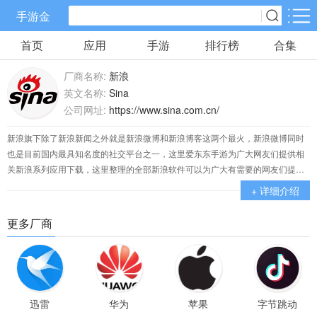
手游金
首页
应用
手游
排行榜
合集
手游分类
应用分类
厂商名称:
新浪
卡牌回合
休闲益智
角色扮演
英文名称:
Sina
70款手游
172款手游
202款手游
公司网址:
https://www.sina.com.cn/
新浪旗下除了新浪新闻之外就是新浪微博和新浪博客这两个最火，新浪微博同时
棋牌游戏
飞行射击
动作格斗
也是目前国内最具知名度的社交平台之一，这里爱东东手游为广大网友们提供相
0款手游
48款手游
34款手游
关新浪系列应用下载，这里整理的全部新浪软件可以为广大有需要的网友们提供
相关内容下载哦！
+ 详细介绍
策略塔防
体育竞速
冒险解谜
更多厂商
83款手游
29款手游
41款手游
模拟经营
音乐舞蹈
儿童教育
45款手游
2款手游
3款手游
迅雷
华为
苹果
字节跳动