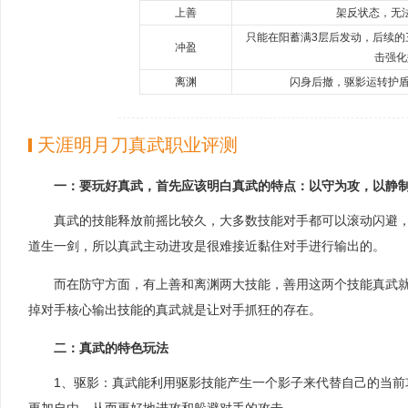
上善
架反状态，无
只能在阳蓄满3层后发动，后续的
冲盈
击强化
离渊
闪身后撤，驱影运转护盾
天涯明月刀真武职业评测
一：要玩好真武，首先应该明白真武的特点：以守为攻，以静
真武的技能释放前摇比较久，大多数技能对手都可以滚动闪避
道生一剑，所以真武主动进攻是很难接近黏住对手进行输出的。
而在防守方面，有上善和离渊两大技能，善用这两个技能真武
掉对手核心输出技能的真武就是让对手抓狂的存在。
二：真武的特色玩法
1、驱影：真武能利用驱影技能产生一个影子来代替自己的当前