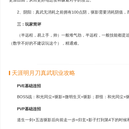
更加自由，从而更好地进攻和躲避对手的攻击。
2、阴阳：真武无消耗之前拥有100点阴，驱影需要消耗阴值
三：玩家简评
（半远程，易上手，帅）一般堆气劲，半远程，一般技能都是
（数学不好的不建议玩这个），精通难。
天涯明月刀真武职业攻略
PVE基础连招
BOSS战：和光同尘+驱影+微明生灭+驱影；群怪：和光同尘+
PVP基础连招
道生一剑+五连驱影后向前走一步+归玄+影子打到第4下的时候