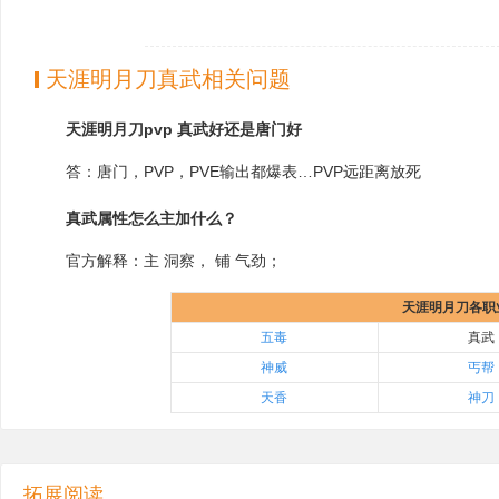
天涯明月刀真武相关问题
天涯明月刀pvp 真武好还是唐门好
答：唐门，PVP，PVE输出都爆表…PVP远距离放死
真武属性怎么主加什么？
官方解释：主 洞察， 铺 气劲；
天涯明月刀各职
五毒
真武
神威
丐帮
天香
神刀
拓展阅读