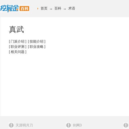
首页
→
百科
→
术语
真武
[
门派介绍
] [
技能介绍
]
[
职业评测
] [
职业攻略
]
[
相关问题
]
天涯明月刀
剑网3