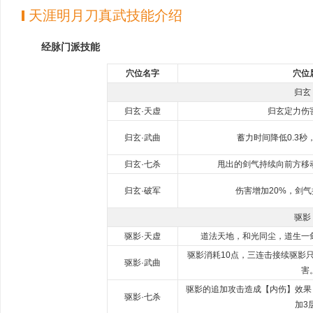
天涯明月刀真武技能介绍
经脉门派技能
穴位名字
穴位
归玄
归玄·天虚
归玄定力伤
归玄·武曲
蓄力时间降低0.3
归玄·七杀
甩出的剑气持续向前方移
归玄·破军
伤害增加20%，剑
驱影
驱影·天虚
道法天地，和光同尘，道生一
驱影消耗10点，三连击接续驱影
驱影·武曲
害
驱影的追加攻击造成【内伤】效果
驱影·七杀
加3