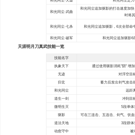
和光同尘·天虚
和光同尘定力
和光同尘追加驱影的打击速度加快
和光同尘·武曲
时将
和光同尘·七杀
和光同尘追加驱影，6次全部命
和光同尘·破军
和光同尘追加驱影6
天涯明月刀真武技能一览
技能名字
执象天下
通过使用驱影消耗"阴" 增加
无迹
对浮空目
归玄
蓄力后发出剑气攻击
和光同尘
远距
道生一剑
冲到目
微明生灭
5段单
驱影
可在三连击、五连击、剑气、饮血
道法天地
3段群
动愈守中
被