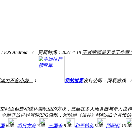
Android / 更新时间：2021-4-18
王者荣耀是天美工作室当
影响力不容小觑。
1
我的世界
发行公司：网易游戏 / 游戏
空间里创造和破坏游戏里的方块，甚至在多人服务器与单人世界
8
全新开放世界冒险RPG游戏，米哈游《原神》移动端2个月预估收
国
6
明日方舟
7
三国杀
8
和平精英
9
阴阳师
10