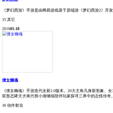
《梦幻西游》手游是由网易游戏基于原端游《梦幻西游2》开发
35
其它
2016
05-18
倩女幽魂
《倩女幽魂》手游迭代全新2.0版本。20大主角凡身新形象、
双形态哮天犬将代替小倩继续陪伴玩家探寻三界中的志怪传奇
36
动作射击