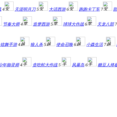
线
4
天涯明月刀
5
大话西游
6
跑跑卡丁车
7
节奏大师
4
造梦西游
5
球球大作战
6
天龙八部
7
q炫舞手游
4
狼人杀
5
使命召唤
6
小森生活
7
少年御灵师
4
贪吃蛇大作战
5
风暴岛
6
糖豆人终