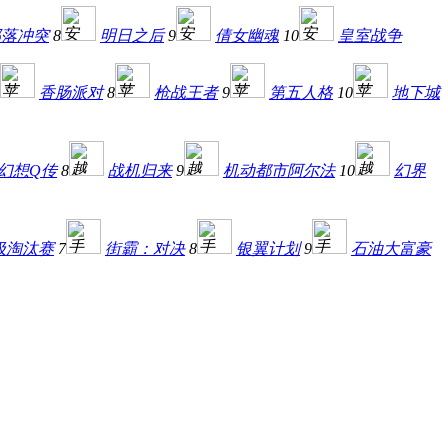
部落冲突
8
明日之后
9
倩女幽魂
10
皇室战争
香肠派对
8
枪战王者
9
第五人格
10
地下城
幻想Q传
8
战机归来
9
机动都市阿尔法
10
幻界
极淘汰赛
7
街霸：对决
8
银翼计划
9
石油大富豪