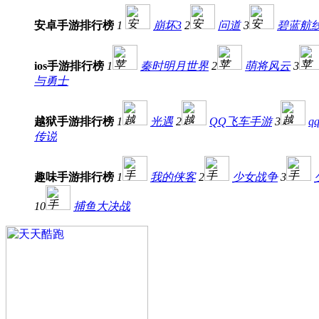
安卓手游排行榜
1
崩坏3
2
问道
3
碧蓝航
ios手游排行榜
1
秦时明月世界
2
萌将风云
3
与勇士
越狱手游排行榜
1
光遇
2
QQ飞车手游
3
q
传说
趣味手游排行榜
1
我的侠客
2
少女战争
3
10
捕鱼大决战