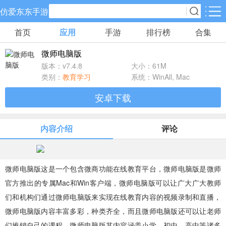
仿爱东东手游
首页
应用
手游
排行榜
合集
手游分类
应用分类
微师电脑版
卡牌回合
休闲益智
角色扮演
版本：v7.4.8
大小：61M
70款手游
172款手游
202款手游
类别：
教育学习
系统：WinAll, Mac
安卓下载
棋牌游戏
飞行射击
动作格斗
19款手游
48款手游
35款手游
内容介绍
评论
策略塔防
体育竞速
冒险解谜
83款手游
29款手游
41款手游
微师电脑版这是一个包含微商功能在线教育平台，微师电脑版是微师
官方推出的专属Mac和Win客户端，微师电脑版可以让广大广大教师
模拟经营
音乐舞蹈
儿童教育
们和机构们通过微师电脑版来实现在线教育内容的视频录制和直播，
45款手游
2款手游
3款手游
微师电脑版内容丰富多彩，种类齐全，而且微师电脑版还可以让老师
们推销自己的课程。微师电脑版其内容涵盖小学、初中、高中等诸多