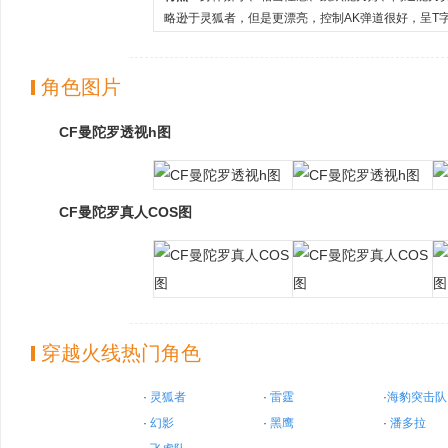
略逊于灵狐者，但是更漂亮，控制AK弹道很好，呈T
角色图片
CF曼陀罗透视h图
CF曼陀罗真人COS图
穿越火线热门角色
·
灵狐者
·
雷霆
·
海豹突击队
·
幻影
·
黑鹰
·
潘多拉