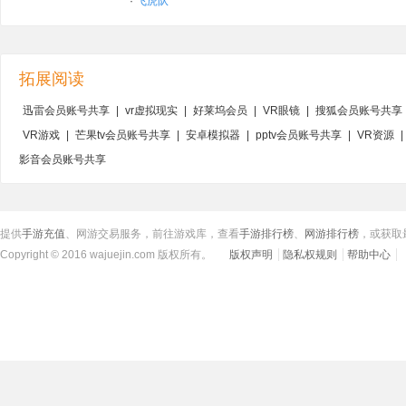
·
飞虎队
拓展阅读
迅雷会员账号共享
|
vr虚拟现实
|
好莱坞会员
|
VR眼镜
|
搜狐会员账号共享
VR游戏
|
芒果tv会员账号共享
|
安卓模拟器
|
pptv会员账号共享
|
VR资源
|
影音会员账号共享
提供
手游充值
、网游交易服务，前往游戏库，查看
手游排行榜
、
网游排行榜
，或获取
Copyright © 2016 wajuejin.com 版权所有。
版权声明
隐私权规则
帮助中心