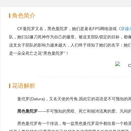
角色简介
CF曼陀罗又名，黑色曼陀罗，她们是著名FPS网络游戏《
穿越
队，她们以镰刀死神作为自己的徽章。被这支部队锁定的目标，都
这支女子部队的影响力越来越大，人们终于得知了她们的名字：她
是一朵朵死亡之花“黑色曼陀罗”！
花语解析
曼佗罗(Datura)，又名天使的号角,因此它的花语是不可预知的死亡和
黑色曼陀罗
——不可预知的黑暗、死亡和颠沛流离的爱。凡间
黑色曼佗罗有一个传说，每一盆黑色曼佗罗花中都住着一个精灵