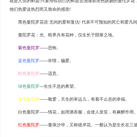
就是人类的鲜血!只要用你自己的鲜血去浇灌那黑色妖娆的曼佗罗花
他们热爱这热烈而又致命的感觉!
黑色曼陀罗花语:无间的爱和复仇! 代表不可预知的死亡和爱
曼陀罗花：光、暗界共有花种，仅生长于阴寒之地。
紫色曼陀罗
——恐怖。
蓝色曼陀罗
——诈情，骗爱。
粉色曼陀罗
——适意。
绿色曼陀罗
—生生不息的希望。
金色曼陀罗
——敬爱，天生的幸运儿，有着不止息的幸福。
白色曼陀罗——情花，如用酒吞服，会使人发笑，有麻醉作用
红色曼陀罗
——曼珠沙华，又称彼岸花。一般认为是生长在三