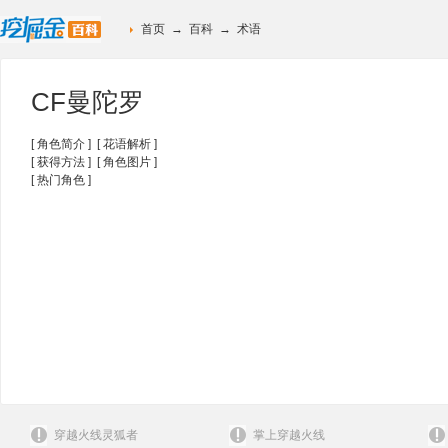
首页
→
百科
→
术语
CF曼陀罗
[
角色简介
] [
花语解析
]
[
获得方法
] [
角色图片
]
[
热门角色
]
穿越火线灵狐者
掌上穿越火线