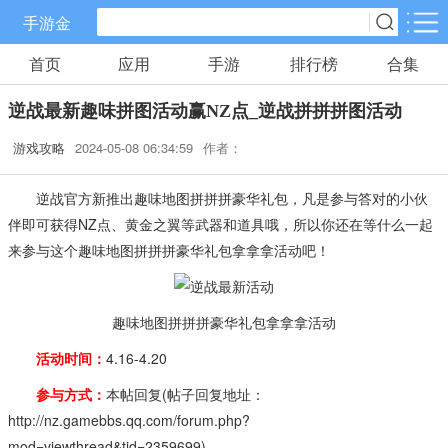
手游金
首页
应用
手游
排行榜
合集
手游分类
应用分类
逆战最新趣味拼图活动赢NZ点_逆战拼拼拼图活动
卡牌回合
休闲益智
角色扮演
游戏攻略
2024-05-08 06:34:59
作者：
70款手游
172款手游
202款手游
逆战官方新推出趣味地图拼拼拼豪华礼包，凡是参与答对的小伙
棋牌游戏
飞行射击
动作格斗
伴即可获得NZ点、黄金之翼等武器和道具哦，所以你还在等什么一起
0款手游
48款手游
34款手游
来参与这个趣味地图拼拼拼豪华礼包拿拿拿活动吧！
策略塔防
体育竞速
冒险解谜
83款手游
29款手游
41款手游
趣味地图拼拼拼豪华礼包拿拿拿活动
活动时间：
4.16-4.20
模拟经营
音乐舞蹈
儿童教育
参与方式：
本帖回复(帖子回复地址：
45款手游
2款手游
3款手游
http://nz.gamebbs.qq.com/forum.php?
mod=viewthread&tid=2359699)