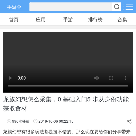
手游金
首页
应用
手游
排行榜
合集
手游分类
应用分类
卡牌回合
休闲益智
角色扮演
70款手游
172款手游
202款手游
棋牌游戏
飞行射击
动作格斗
0款手游
48款手游
34款手游
策略塔防
体育竞速
冒险解谜
83款手游
29款手游
41款手游
龙族幻想怎么采集，0 基础入门5 步从身份功能
获取食材
模拟经营
音乐舞蹈
儿童教育
45款手游
2款手游
3款手游
990
次播放
2019-10-06 00:22:15
享
龙族幻想有很多玩法都是挺不错的。那么现在要给你们分享带来