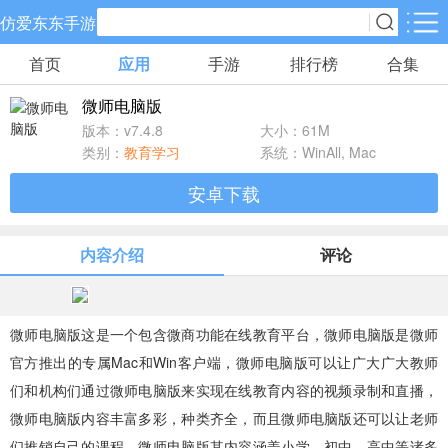
仿爱东东手游
首页
应用
手游
排行榜
合集
手游分类
应用分类
微师电脑版
卡牌回合
休闲益智
角色扮演
版本：v7.4.8
大小：61M
70款手游
172款手游
202款手游
类别：
教育学习
系统：WinAll, Mac
安卓下载
棋牌游戏
飞行射击
动作格斗
19款手游
48款手游
35款手游
内容介绍
评论
策略塔防
体育竞速
冒险解谜
83款手游
29款手游
41款手游
微师电脑版这是一个包含微商功能在线教育平台，微师电脑版是微师
官方推出的专属Mac和Win客户端，微师电脑版可以让广大广大教师
模拟经营
音乐舞蹈
儿童教育
们和机构们通过微师电脑版来实现在线教育内容的视频录制和直播，
45款手游
2款手游
3款手游
微师电脑版内容丰富多彩，种类齐全，而且微师电脑版还可以让老师
们推销自己的课程。微师电脑版其内容涵盖小学、初中、高中等诸多