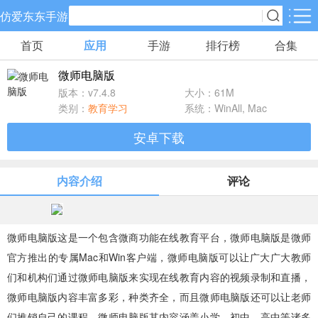
仿爱东东手游
首页
应用
手游
排行榜
合集
手游分类
应用分类
微师电脑版
卡牌回合
休闲益智
角色扮演
版本：v7.4.8
大小：61M
70款手游
172款手游
202款手游
类别：
教育学习
系统：WinAll, Mac
安卓下载
棋牌游戏
飞行射击
动作格斗
19款手游
48款手游
35款手游
内容介绍
评论
策略塔防
体育竞速
冒险解谜
83款手游
29款手游
41款手游
微师电脑版这是一个包含微商功能在线教育平台，微师电脑版是微师
官方推出的专属Mac和Win客户端，微师电脑版可以让广大广大教师
模拟经营
音乐舞蹈
儿童教育
们和机构们通过微师电脑版来实现在线教育内容的视频录制和直播，
45款手游
2款手游
3款手游
微师电脑版内容丰富多彩，种类齐全，而且微师电脑版还可以让老师
们推销自己的课程。微师电脑版其内容涵盖小学、初中、高中等诸多