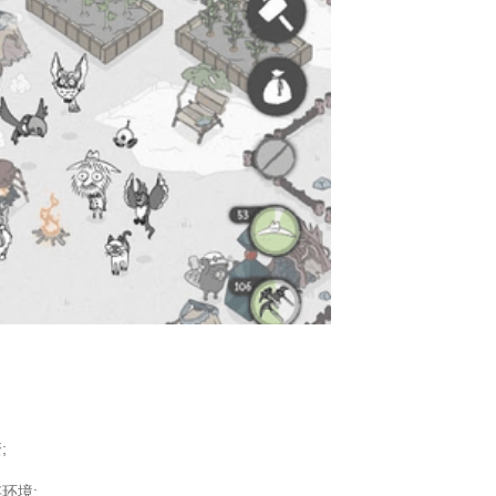
;
环境;