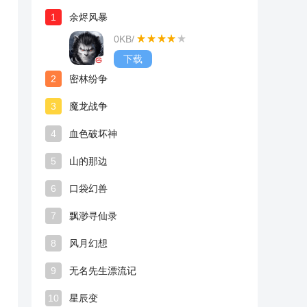
1
余烬风暴
0KB
/
下载
2
密林纷争
3
魔龙战争
4
血色破坏神
5
山的那边
6
口袋幻兽
7
飘渺寻仙录
8
风月幻想
9
无名先生漂流记
10
星辰变