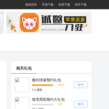
游戏百科
手游下载
应用下载
软件下载
相关礼包
魔剑侠缘预约礼包
领号
95%
1人领取
瑰雪黑阳预约大礼包
领号
0%