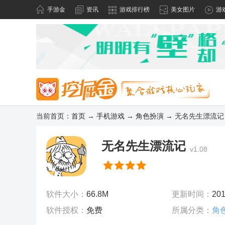
手游金
资讯
游戏排行榜
美女图片
游
当前首页：
首页
→
手机游戏
→
角色扮演
→ 无名先生漂流记 v
无名先生漂流记
v1.08
软件大小：
66.8M
更新时间：
201
软件授权：
免费
所属分类：
角