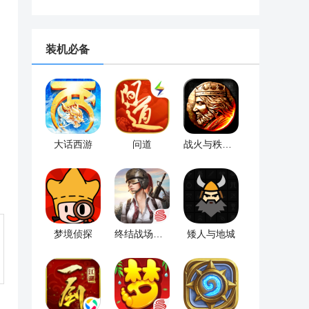
装机必备
大话西游
问道
战火与秩序小米版
梦境侦探
终结战场九游版
矮人与地城