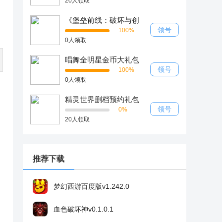
20人领取
《堡垒前线：破坏与创
造》新手礼包
领号
100%
0人领取
唱舞全明星金币大礼包
领号
100%
0人领取
精灵世界删档预约礼包
领号
0%
20人领取
推荐下载
梦幻西游百度版v1.242.0
血色破坏神v0.1.0.1