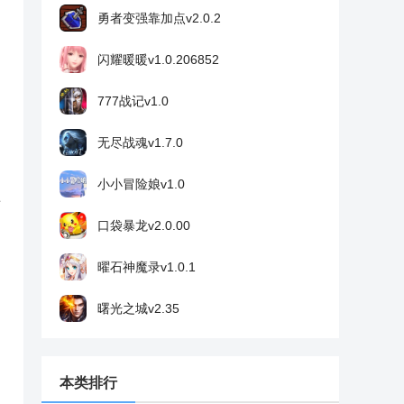
勇者变强靠加点v2.0.2
闪耀暖暖v1.0.206852
777战记v1.0
无尽战魂v1.7.0
小小冒险娘v1.0
上
口袋暴龙v2.0.00
曜石神魔录v1.0.1
曙光之城v2.35
本类排行