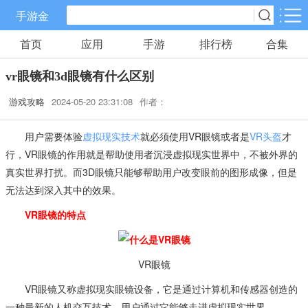
手游金
首页
应用
手游
排行榜
合集
手游分类
应用分类
vr眼镜和3d眼镜有什么区别
卡牌回合
休闲益智
角色扮演
游戏攻略
2024-05-20 23:31:08
作者：
70款手游
172款手游
202款手游
用户需要体验
虚拟现实技术
就必须使用VR眼镜或者是
VR头盔
才
棋牌游戏
飞行射击
动作格斗
行，VR眼镜的作用就是帮助使用者沉浸虚拟现实世界中，不被外界的
0款手游
48款手游
34款手游
真实世界打扰。而3D眼镜只能够帮助用户改变眼前的图形成像，但是
无法达到深入其中的效果。
策略塔防
体育竞速
冒险解谜
VR眼镜的特点
83款手游
29款手游
41款手游
模拟经营
音乐舞蹈
儿童教育
VR眼镜
45款手游
2款手游
3款手游
VR眼镜又称虚拟现实眼镜设备，它是通过计算机和传感器创造的
一种最新的人机交互技术，用户通过它能够走进虚拟现实世界。